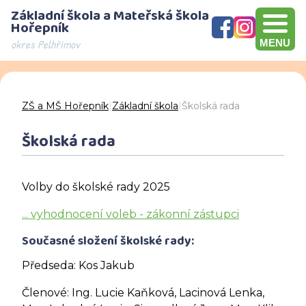
Základní škola a Mateřská škola
Hořepník
okres Pelhřimov
MENU
Olympijský víceboj, přebírání šeku v hodnotě 10000 Kč, Brno
Den otevřených dveří - děkujeme za návštěvu
ZŠ a MŠ Hořepník
|
Základní škola
|
Školská rada
Školská rada
Volby do školské rady 2025
... vyhodnocení voleb - zákonní zástupci
Současné složení školské rady:
Předseda: Kos Jakub
Členové: Ing. Lucie Kaňková, Lacinová Lenka,