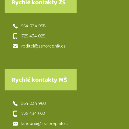
Rychlé kontakty ZŠ
564 034 958
725 434 025
reditel@zshorepnik.cz
Rychlé kontakty MŠ
564 034 960
725 434 023
lahodna@zshorepnik.cz