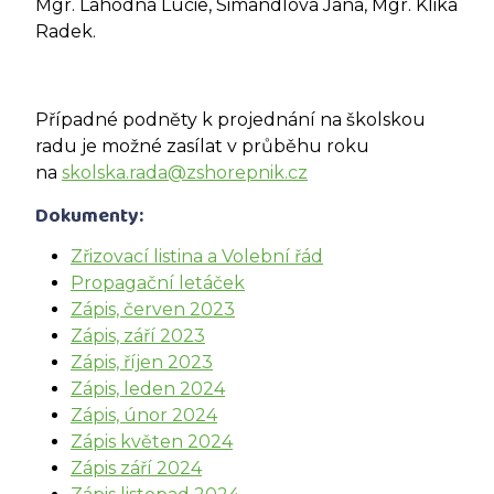
Mgr. Lahodná Lucie, Simandlová Jana, Mgr. Klika
Radek.
Případné podněty k projednání na školskou
radu je možné zasílat v průběhu roku
na
skolska.rada@zshorepnik.cz
Dokumenty:
Zřizovací listina a Volební řád
Propagační letáček
Zápis, červen 2023
Zápis, září 2023
Zápis, říjen 2023
Zápis, leden 2024
Zápis, únor 2024
Zápis květen 2024
Zápis září 2024