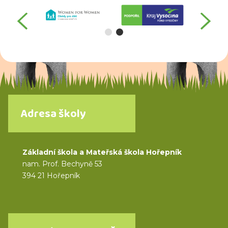
předchozí
da
Adresa školy
Základní škola a Mateřská škola Hořepník
nam. Prof. Bechyně 53
394 21 Hořepník