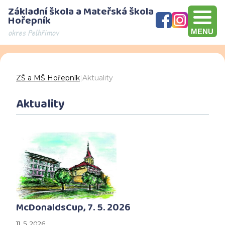
Základní škola a Mateřská škola
Hořepník
okres Pelhřimov
MENU
Olympijský víceboj, přebírání šeku v hodnotě 10000 Kč, Brno
Den otevřených dveří - děkujeme za návštěvu
ZŠ a MŠ Hořepník
|
Aktuality
Aktuality
McDonaldsCup, 7. 5. 2026
11. 5. 2026