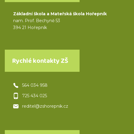
Základní škola a Mateřská škola Hořepník
nam. Prof. Bechyně 53
394 21 Hořepník
Rychlé kontakty ZŠ
564 034 958
725 434 025
reditel@zshorepnik.cz