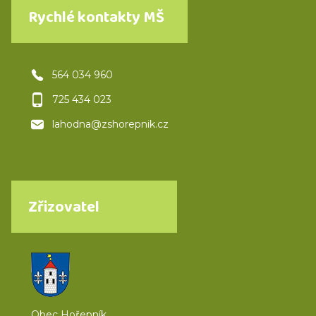
Rychlé kontakty MŠ
564 034 960
725 434 023
lahodna@zshorepnik.cz
Zřizovatel
Obec Hořepník