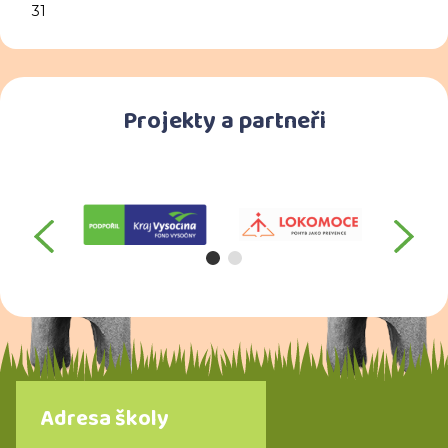
31
Projekty a partneři
předchozí
da
Adresa školy