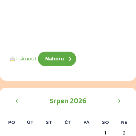
Tisknout
Nahoru
‹
›
Srpen 2026
PO
ÚT
ST
ČT
PÁ
SO
NE
1
2