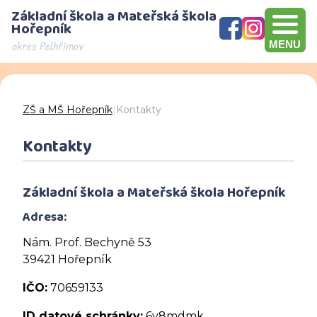
Základní škola a Mateřská škola
Hořepník
okres Pelhřimov
MENU
Olympijský víceboj, přebírání šeku v hodnotě 10000 Kč, Brno
Den otevřených dveří - děkujeme za návštěvu
ZŠ a MŠ Hořepník
|
Kontakty
Kontakty
Základní škola a Mateřská škola Hořepník
Adresa:
Nám. Prof. Bechyně 53
39421 Hořepník
IČO:
70659133
ID datové schránky:
6y8mdmk