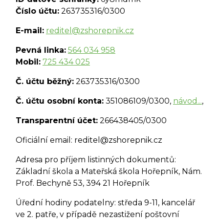
Číslo účtu:
263735316/0300
E-mail:
reditel@zshorepnik.cz
Pevná linka:
564 034 958
Mobil:
725 434 025
Č. účtu běžný:
263735316/0300
Č. účtu osobní konta:
351086109/0300,
návod...
,
Transparentní účet:
266438405/0300
Oficiální email: reditel@zshorepnik.cz
Adresa pro příjem listinných dokumentů:
Základní škola a Mateřská škola Hořepník, Nám.
Prof. Bechyně 53, 394 21 Hořepník
Úřední hodiny podatelny: středa 9-11, kancelář
ve 2. patře, v případě nezastižení poštovní