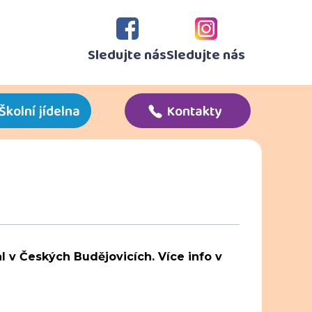
Sledujte nás
Sledujte nás
Školní jídelna
Kontakty
val v Českých Budějovicích. Více info v