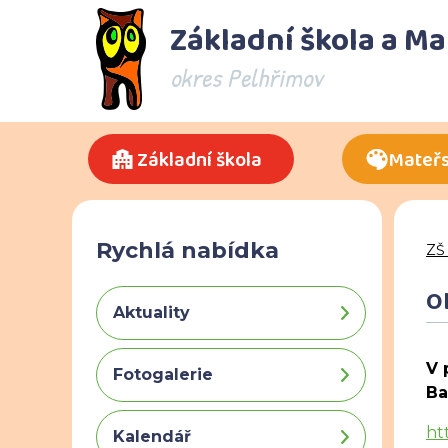
Základní škola a M
okres Pelhřimov
Základní škola
Mateřs
Rychlá nabídka
ZŠ
Ol
Aktuality
V 
Fotogalerie
Ba
ht
Kalendář