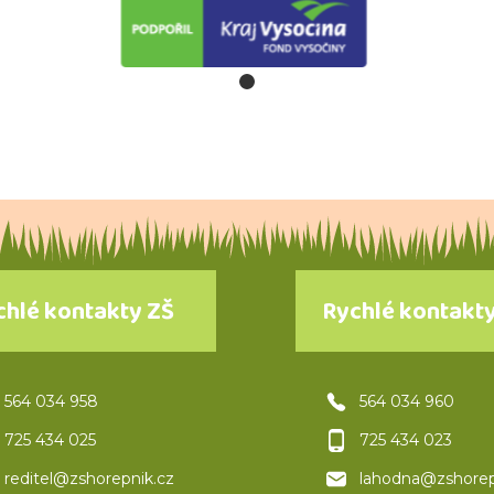
chlé kontakty ZŠ
Rychlé kontakt
564 034 958
564 034 960
725 434 025
725 434 023
reditel@zshorepnik.cz
lahodna@zshorep