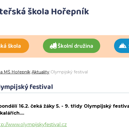
ateřská škola Hořepník
ká škola
Školní družina
 a MŠ Hořepník
|
Aktuality
|
Olympijský festival
ympijský festival
pondělí 16.2. čeká žáky 5. - 9. třídy Olympijský festi
kalářích....
tp://www.olympijskyfestival.cz