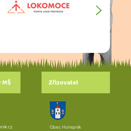
y MŠ
Zřizovatel
nik.cz
Obec Hořepník