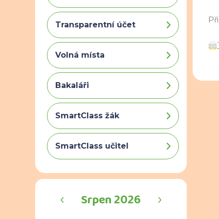
Př
Transparentní účet
Volná místa
Bakaláři
SmartClass žák
SmartClass učitel
‹
›
Srpen 2026