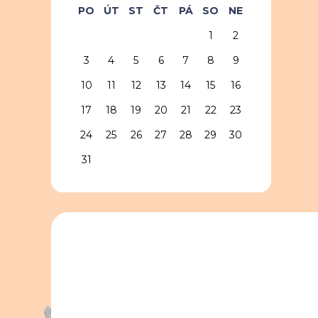
PO
ÚT
ST
ČT
PÁ
SO
NE
1
2
3
4
5
6
7
8
9
10
11
12
13
14
15
16
17
18
19
20
21
22
23
24
25
26
27
28
29
30
31
předchozí