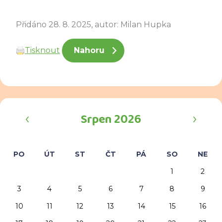
Přidáno 28. 8. 2025, autor: Milan Hupka
Tisknout
Nahoru
‹
›
Srpen 2026
PO
ÚT
ST
ČT
PÁ
SO
NE
1
2
3
4
5
6
7
8
9
10
11
12
13
14
15
16