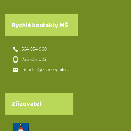
Rychlé kontakty MŠ
564 034 960
725 434 023
lahodna@zshorepnik.cz
Zřizovatel