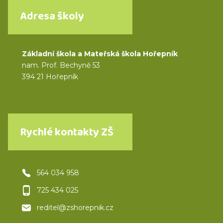
Adresa školy
Základní škola a Mateřská škola Hořepník
nam. Prof. Bechyně 53
394 21 Hořepník
Rychlé kontakty ZŠ
564 034 958
725 434 025
reditel@zshorepnik.cz