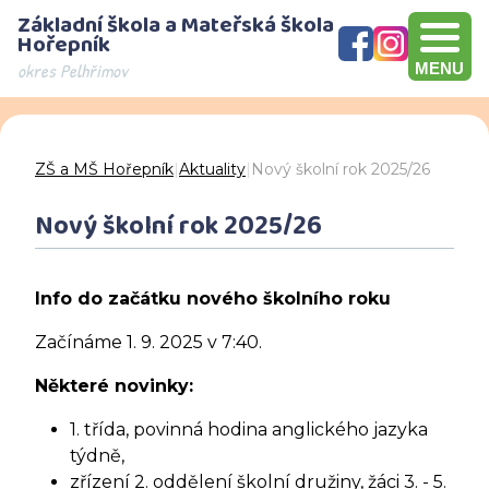
Základní škola a Mateřská škola
Hořepník
okres Pelhřimov
MENU
Olympijský víceboj, přebírání šeku v hodnotě 10000 Kč, Brno
Den otevřených dveří - děkujeme za návštěvu
ZŠ a MŠ Hořepník
|
Aktuality
|
Nový školní rok 2025/26
Nový školní rok 2025/26
Info do začátku nového školního roku
Začínáme 1. 9. 2025 v 7:40.
Některé novinky:
1. třída, povinná hodina anglického jazyka
týdně,
zřízení 2. oddělení školní družiny, žáci 3. - 5.