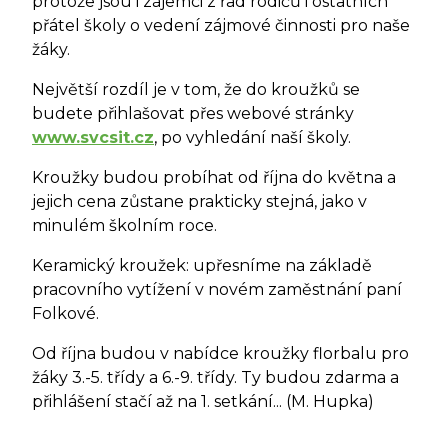
protože jsou i zájemci z řad rodičů i ostatních
přátel školy o vedení zájmové činnosti pro naše
žáky.
Největší rozdíl je v tom, že do kroužků se
budete přihlašovat přes webové stránky
www.svcsit.cz
, po vyhledání naší školy.
Kroužky budou probíhat od října do května a
jejich cena zůstane prakticky stejná, jako v
minulém školním roce.
Keramický kroužek: upřesníme na základě
pracovního vytížení v novém zaměstnání paní
Folkové.
Od října budou v nabídce kroužky florbalu pro
žáky 3.-5. třídy a 6.-9. třídy. Ty budou zdarma a
přihlášení stačí až na 1. setkání... (M. Hupka)