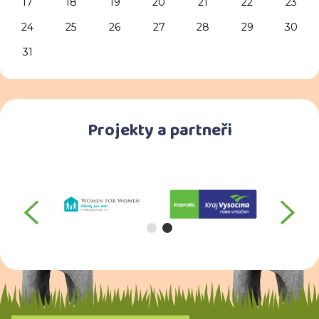
17
18
19
20
21
22
23
24
25
26
27
28
29
30
31
Projekty a partneři
předchozí
da