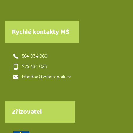
Rychlé kontakty MŠ
564 034 960
725 434 023
lahodna@zshorepnik.cz
Zřizovatel