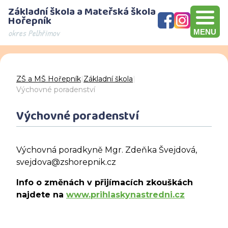
Základní škola a Mateřská škola
Hořepník
okres Pelhřimov
MENU
Olympijský víceboj, přebírání šeku v hodnotě 10000 Kč, Brno
Den otevřených dveří - děkujeme za návštěvu
ZŠ a MŠ Hořepník
|
Základní škola
|
Výchovné poradenství
Výchovné poradenství
Výchovná poradkyně Mgr. Zdeňka Švejdová,
svejdova@zshorepnik.cz
Info o změnách v přijímacích zkouškách
najdete na
www.prihlaskynastredni.cz