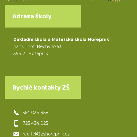
Adresa školy
Základní škola a Mateřská škola Hořepník
nam. Prof. Bechyně 53
394 21 Hořepník
Rychlé kontakty ZŠ
564 034 958
725 434 025
reditel@zshorepnik.cz