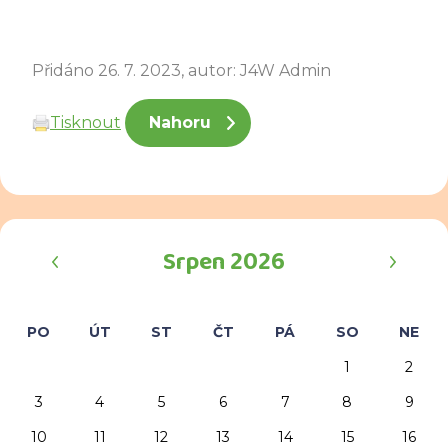
Přidáno 26. 7. 2023, autor: J4W Admin
Tisknout
Nahoru
‹
›
Srpen 2026
PO
ÚT
ST
ČT
PÁ
SO
NE
1
2
3
4
5
6
7
8
9
10
11
12
13
14
15
16