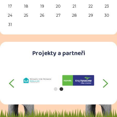
17
18
19
20
21
22
23
24
25
26
27
28
29
30
31
Projekty a partneři
předchozí
da