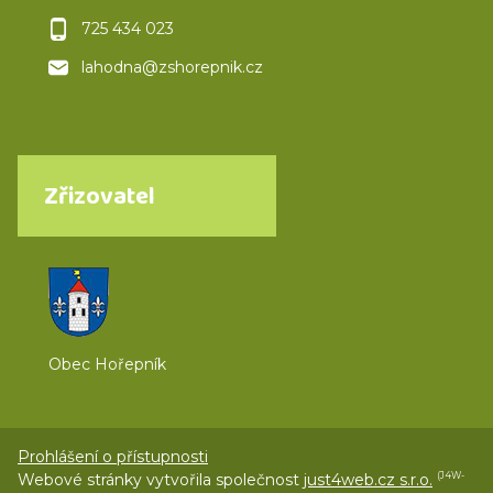
725 434 023
lahodna@zshorepnik.cz
Zřizovatel
Obec Hořepník
Prohlášení o přístupnosti
Webové stránky vytvořila společnost
just4web.cz s.r.o.
(J4W-