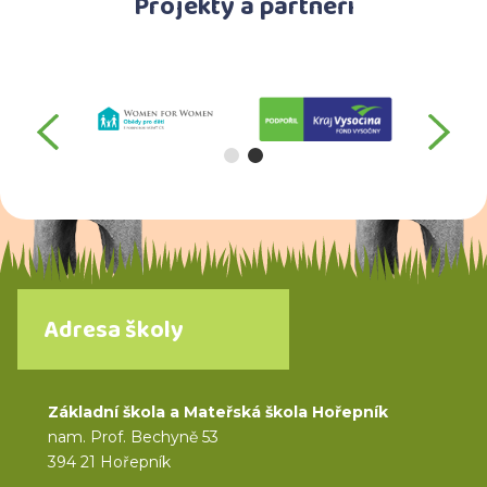
Projekty a partneři
předchozí
da
Adresa školy
Základní škola a Mateřská škola Hořepník
nam. Prof. Bechyně 53
394 21 Hořepník