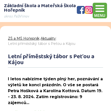
Základní škola a Mateřská škola
Hořepník
okres Pelhřimov
MENU
Olympijský víceboj, přebírání šeku v hodnotě 10000 Kč, Brno
Den otevřených dveří - děkujeme za návštěvu
ZŠ a MŠ Hořepník
|
Aktuality
|
Letní příměstský tábor s Peťou a Kájou
Letní příměstský tábor s Peťou a
Kájou
I letos nabízíme týden plný her, poznávání a
výletů ke konci prázdnin. O vše se postará
Petra Hošková a Karolína Kottová. Datum 19.
- 23. 8. 2024. Zatím registrováno: 9
zájemců...