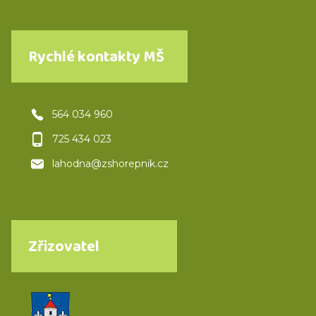
Rychlé kontakty MŠ
564 034 960
725 434 023
lahodna@zshorepnik.cz
Zřizovatel