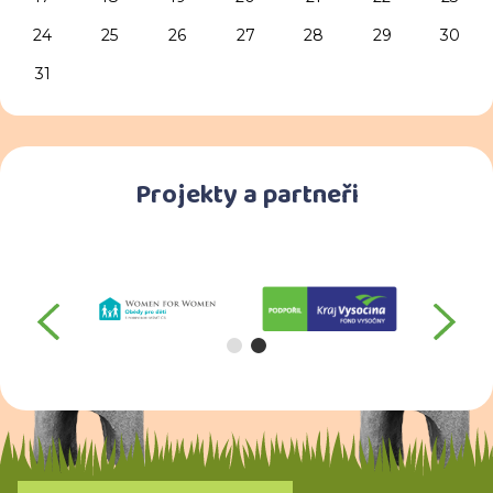
24
25
26
27
28
29
30
31
Projekty a partneři
předchozí
da