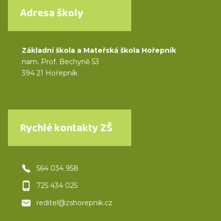
Adresa školy
Základní škola a Mateřská škola Hořepník
nam. Prof. Bechyně 53
394 21 Hořepník
Rychlé kontakty ZŠ
564 034 958
725 434 025
reditel@zshorepnik.cz