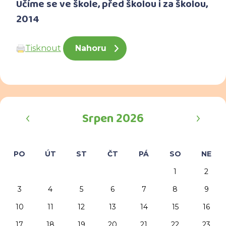
Učíme se ve škole, před školou i za školou,
2014
Tisknout
Nahoru
‹
›
Srpen 2026
PO
ÚT
ST
ČT
PÁ
SO
NE
1
2
3
4
5
6
7
8
9
10
11
12
13
14
15
16
17
18
19
20
21
22
23