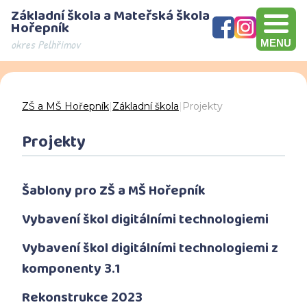
Základní škola a Mateřská škola
Hořepník
okres Pelhřimov
MENU
Olympijský víceboj, přebírání šeku v hodnotě 10000 Kč, Brno
Den otevřených dveří - děkujeme za návštěvu
ZŠ a MŠ Hořepník
|
Základní škola
|
Projekty
Projekty
Šablony pro ZŠ a MŠ Hořepník
Vybavení škol digitálními technologiemi
Vybavení škol digitálními technologiemi z
komponenty 3.1
Rekonstrukce 2023