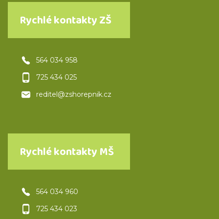
Rychlé kontakty ZŠ
564 034 958
725 434 025
reditel@zshorepnik.cz
Rychlé kontakty MŠ
564 034 960
725 434 023