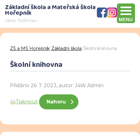
Základní škola a Mateřská škola
Hořepník
okres Pelhřimov
MENU
Olympijský víceboj, přebírání šeku v hodnotě 10000 Kč, Brno
Den otevřených dveří - děkujeme za návštěvu
ZŠ a MŠ Hořepník
|
Základní škola
|
Školní knihovna
Školní knihovna
Přidáno 26. 7. 2023, autor: J4W Admin
Tisknout
Nahoru