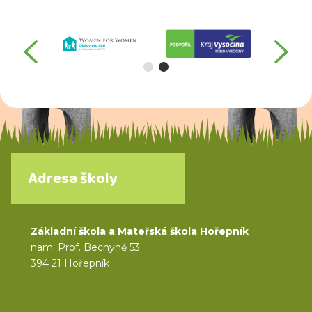
předchozí
da
Adresa školy
Základní škola a Mateřská škola Hořepník
nam. Prof. Bechyně 53
394 21 Hořepník