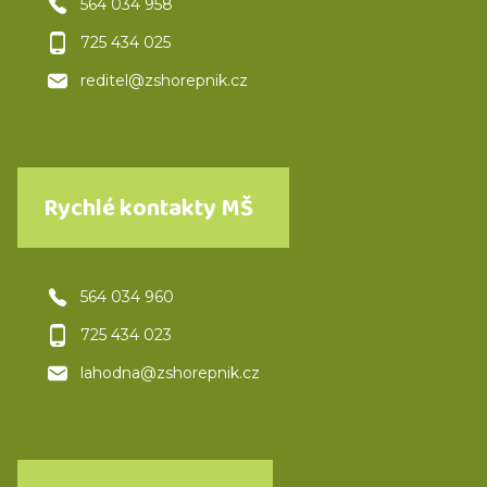
564 034 958
725 434 025
reditel@zshorepnik.cz
Rychlé kontakty MŠ
564 034 960
725 434 023
lahodna@zshorepnik.cz