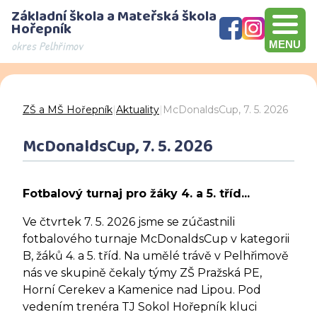
Základní škola a Mateřská škola
Hořepník
okres Pelhřimov
MENU
Olympijský víceboj, přebírání šeku v hodnotě 10000 Kč, Brno
Den otevřených dveří - děkujeme za návštěvu
ZŠ a MŠ Hořepník
|
Aktuality
|
McDonaldsCup, 7. 5. 2026
McDonaldsCup, 7. 5. 2026
Fotbalový turnaj pro žáky 4. a 5. tříd...
Ve čtvrtek 7. 5. 2026 jsme se zúčastnili
fotbalového turnaje McDonaldsCup v kategorii
B, žáků 4. a 5. tříd. Na umělé trávě v Pelhřimově
nás ve skupině čekaly týmy ZŠ Pražská PE,
Horní Cerekev a Kamenice nad Lipou. Pod
vedením trenéra TJ Sokol Hořepník kluci