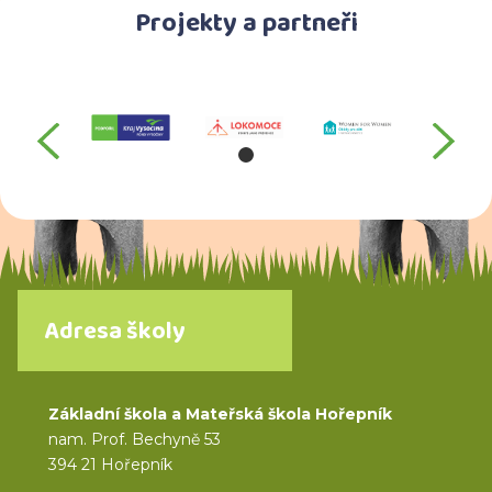
Projekty a partneři
předchozí
da
Adresa školy
Základní škola a Mateřská škola Hořepník
nam. Prof. Bechyně 53
394 21 Hořepník