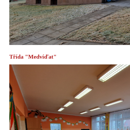
Třída "Medvíďat"