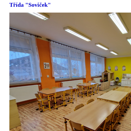
Třída "Soviček"