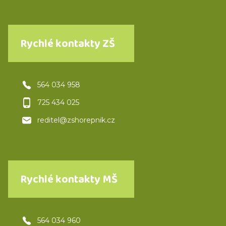
Rychlé kontakty ZŠ
564 034 958
725 434 025
reditel@zshorepnik.cz
Rychlé kontakty MŠ
564 034 960