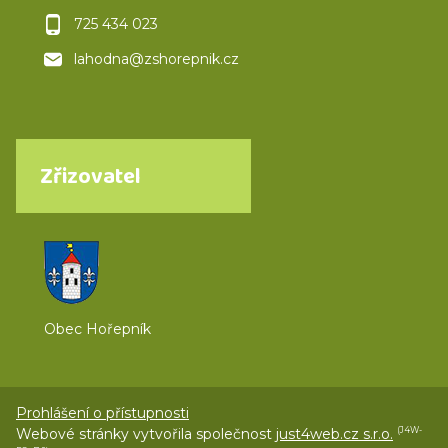
725 434 023
lahodna@zshorepnik.cz
Zřizovatel
Obec Hořepník
Prohlášení o přístupnosti
Webové stránky vytvořila společnost
just4web.cz s.r.o.
(J4W-