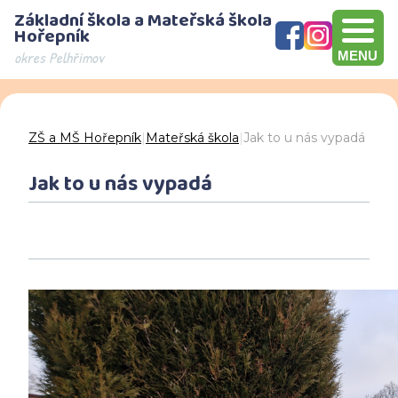
Základní škola a Mateřská škola
Hořepník
okres Pelhřimov
MENU
Olympijský víceboj, přebírání šeku v hodnotě 10000 Kč, Brno
Den otevřených dveří - děkujeme za návštěvu
ZŠ a MŠ Hořepník
|
Mateřská škola
|
Jak to u nás vypadá
Jak to u nás vypadá