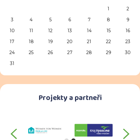
1
2
3
4
5
6
7
8
9
10
11
12
13
14
15
16
17
18
19
20
21
22
23
24
25
26
27
28
29
30
31
Projekty a partneři
předchozí
da