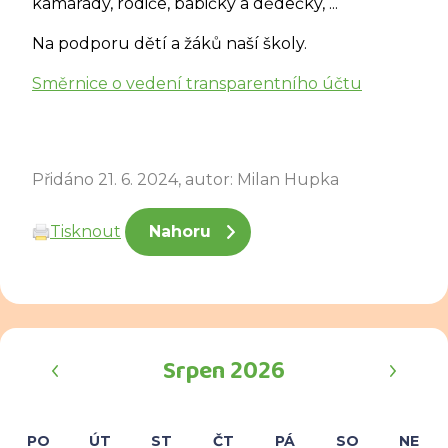
kamarády, rodiče, babičky a dědečky, ...
Na podporu dětí a žáků naší školy.
Směrnice o vedení transparentního účtu
Přidáno 21. 6. 2024, autor: Milan Hupka
Tisknout
Nahoru
‹
›
Srpen 2026
PO
ÚT
ST
ČT
PÁ
SO
NE