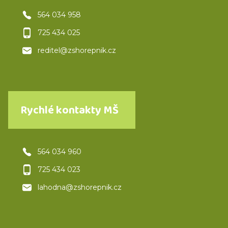
564 034 958
725 434 025
reditel@zshorepnik.cz
Rychlé kontakty MŠ
564 034 960
725 434 023
lahodna@zshorepnik.cz