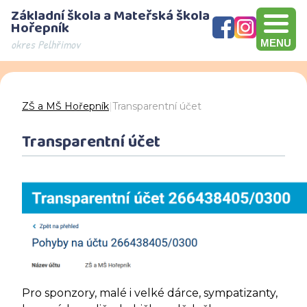
Základní škola a Mateřská škola
Hořepník
okres Pelhřimov
MENU
Olympijský víceboj, přebírání šeku v hodnotě 10000 Kč, Brno
Den otevřených dveří - děkujeme za návštěvu
ZŠ a MŠ Hořepník
|
Transparentní účet
Transparentní účet
Pro sponzory, malé i velké dárce, sympatizanty,