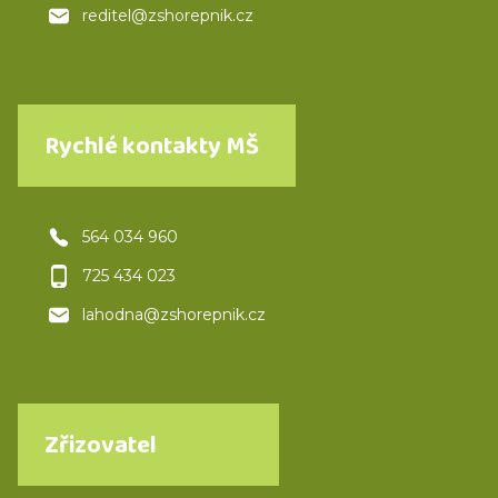
reditel@zshorepnik.cz
Rychlé kontakty MŠ
564 034 960
725 434 023
lahodna@zshorepnik.cz
Zřizovatel