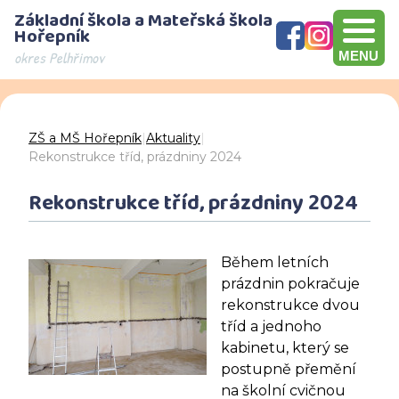
Základní škola a Mateřská škola
Hořepník
okres Pelhřimov
MENU
Olympijský víceboj, přebírání šeku v hodnotě 10000 Kč, Brno
Den otevřených dveří - děkujeme za návštěvu
ZŠ a MŠ Hořepník
|
Aktuality
|
Rekonstrukce tříd, prázdniny 2024
Rekonstrukce tříd, prázdniny 2024
Během letních
prázdnin pokračuje
rekonstrukce dvou
tříd a jednoho
kabinetu, který se
postupně přemění
na školní cvičnou