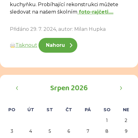
kuchyňku. Probíhající rekonstrukci můžete
sledovat na našem školním
foto-rajčeti....
Přidáno 29. 7. 2024, autor: Milan Hupka
Tisknout
Nahoru
‹
›
Srpen 2026
PO
ÚT
ST
ČT
PÁ
SO
NE
1
2
3
4
5
6
7
8
9