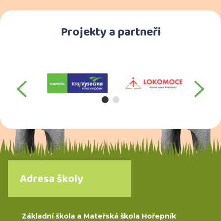
Projekty a partneři
předchozí
da
Adresa školy
Základní škola a Mateřská škola Hořepník