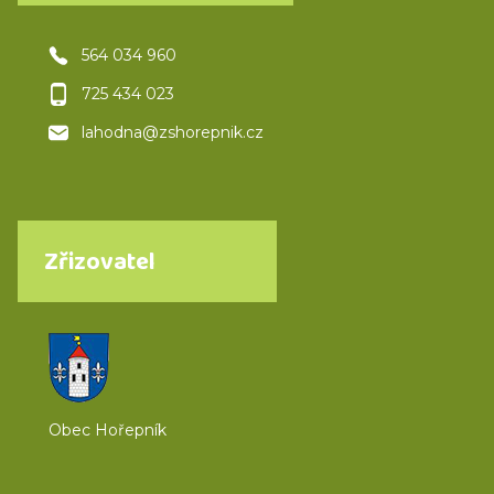
564 034 960
725 434 023
lahodna@zshorepnik.cz
Zřizovatel
Obec Hořepník