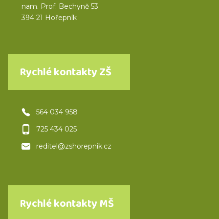
nam. Prof. Bechyně 53
394 21 Hořepník
Rychlé kontakty ZŠ
564 034 958
725 434 025
reditel@zshorepnik.cz
Rychlé kontakty MŠ