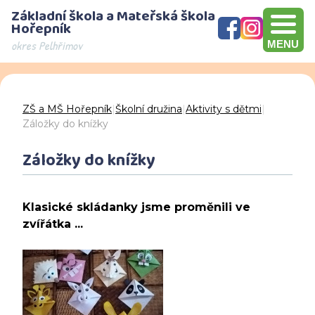
Základní škola a Mateřská škola
Hořepník
okres Pelhřimov
MENU
Olympijský víceboj, přebírání šeku v hodnotě 10000 Kč, Brno
Den otevřených dveří - děkujeme za návštěvu
ZŠ a MŠ Hořepník
|
Školní družina
|
Aktivity s dětmi
|
Záložky do knížky
Záložky do knížky
Klasické skládanky jsme proměnili ve
zvířátka ...