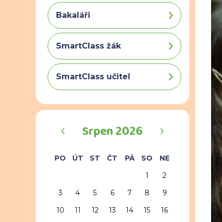
Bakaláři
SmartClass žák
SmartClass učitel
‹
›
Srpen 2026
PO
ÚT
ST
ČT
PÁ
SO
NE
1
2
3
4
5
6
7
8
9
10
11
12
13
14
15
16