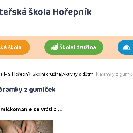
ateřská škola Hořepník
ká škola
Školní družina
 a MŠ Hořepník
|
Školní družina
|
Aktivity s dětmi
|
Náramky z gumič
áramky z gumiček
mičkománie se vrátila ...