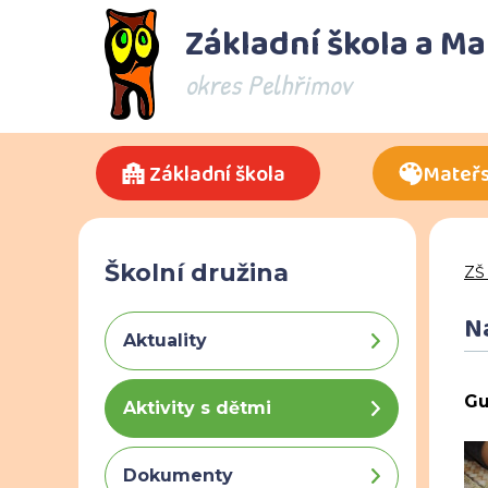
Základní škola a M
okres Pelhřimov
Základní škola
Mateřs
Školní družina
ZŠ
N
Aktuality
Gu
Aktivity s dětmi
Dokumenty