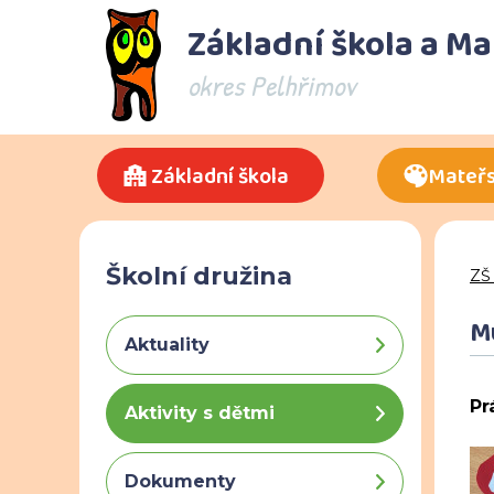
Základní škola a M
okres Pelhřimov
Základní škola
Mateřs
Školní družina
ZŠ
Mu
Aktuality
Pr
Aktivity s dětmi
Dokumenty