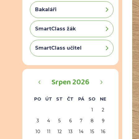
Bakaláři
SmartClass žák
SmartClass učitel
‹
›
Srpen 2026
PO
ÚT
ST
ČT
PÁ
SO
NE
1
2
3
4
5
6
7
8
9
10
11
12
13
14
15
16