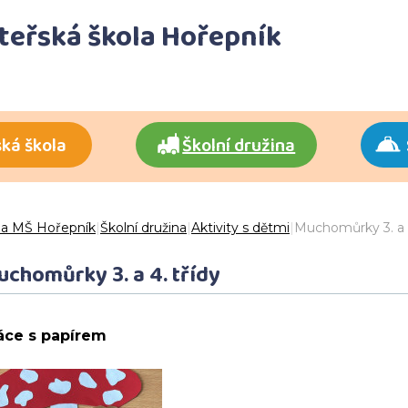
ateřská škola Hořepník
ká škola
Školní družina
 a MŠ Hořepník
|
Školní družina
|
Aktivity s dětmi
|
Muchomůrky 3. a 4
chomůrky 3. a 4. třídy
áce s papírem