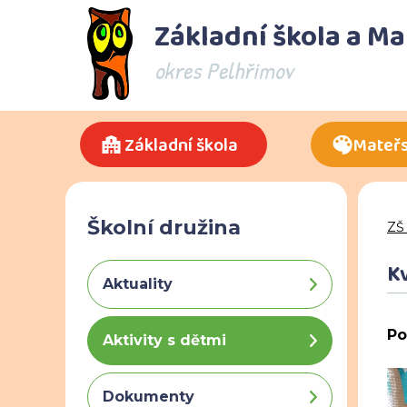
Základní škola a M
okres Pelhřimov
Základní škola
Mateřs
Školní družina
ZŠ
K
Aktuality
Po
Aktivity s dětmi
Dokumenty