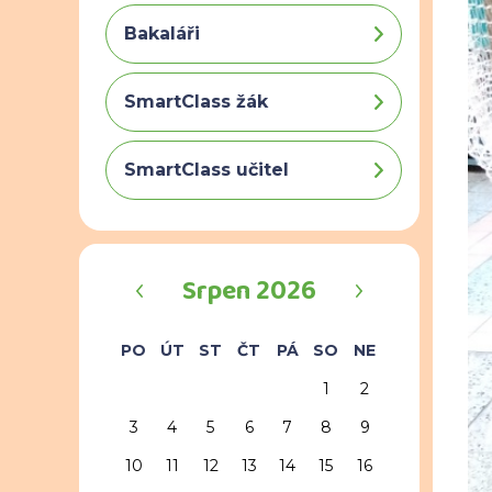
Bakaláři
SmartClass žák
SmartClass učitel
‹
›
Srpen 2026
PO
ÚT
ST
ČT
PÁ
SO
NE
1
2
3
4
5
6
7
8
9
10
11
12
13
14
15
16