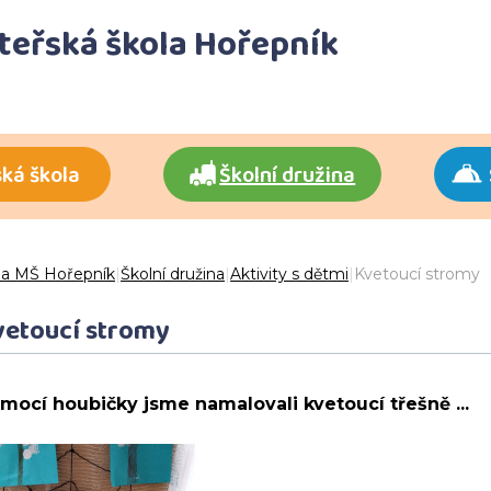
ateřská škola Hořepník
ká škola
Školní družina
 a MŠ Hořepník
|
Školní družina
|
Aktivity s dětmi
|
Kvetoucí stromy
vetoucí stromy
mocí houbičky jsme namalovali kvetoucí třešně ...