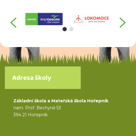
předchozí
da
Adresa školy
Základní škola a Mateřská škola Hořepník
nam. Prof. Bechyně 53
394 21 Hořepník