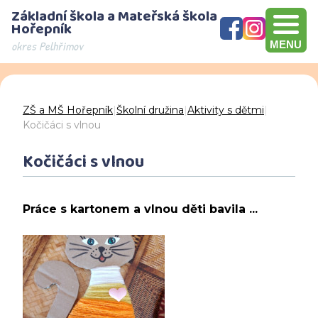
Základní škola a Mateřská škola
Hořepník
okres Pelhřimov
MENU
Olympijský víceboj, přebírání šeku v hodnotě 10000 Kč, Brno
Den otevřených dveří - děkujeme za návštěvu
ZŠ a MŠ Hořepník
|
Školní družina
|
Aktivity s dětmi
|
Kočičáci s vlnou
Kočičáci s vlnou
Práce s kartonem a vlnou děti bavila ...