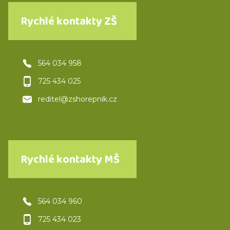
Rychlé kontakty ZŠ
564 034 958
725 434 025
reditel@zshorepnik.cz
Rychlé kontakty MŠ
564 034 960
725 434 023