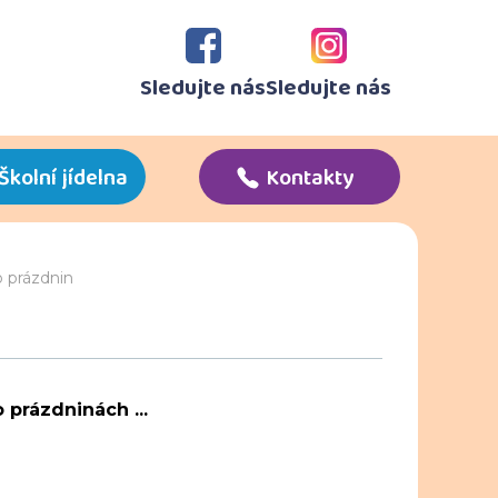
Sledujte nás
Sledujte nás
Školní jídelna
Kontakty
o prázdnin
 prázdninách ...