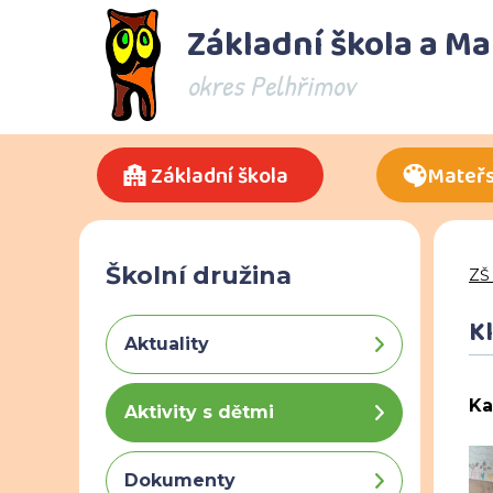
Základní škola a M
okres Pelhřimov
Základní škola
Mateřs
Školní družina
ZŠ
K
Aktuality
Ka
Aktivity s dětmi
Dokumenty