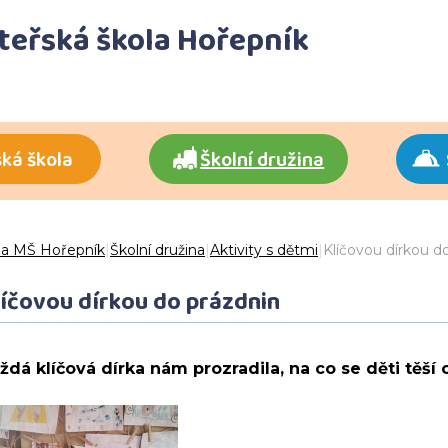
ateřská škola Hořepník
ká škola
Školní družina
 a MŠ Hořepník
|
Školní družina
|
Aktivity s dětmi
|
Klíčovou dírkou d
líčovou dírkou do prázdnin
ždá klíčová dírka nám prozradila, na co se děti těší o