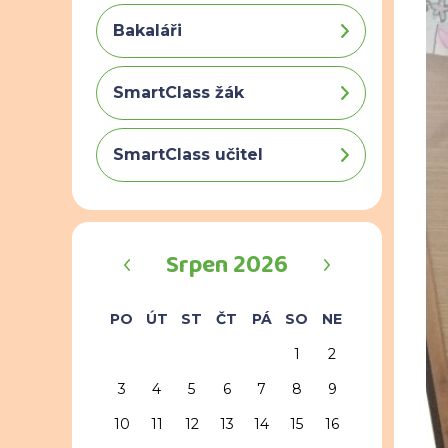
Bakaláři
SmartClass žák
SmartClass učitel
‹
›
Srpen 2026
PO
ÚT
ST
ČT
PÁ
SO
NE
1
2
3
4
5
6
7
8
9
10
11
12
13
14
15
16