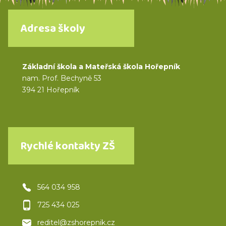
Adresa školy
Základní škola a Mateřská škola Hořepník
nam. Prof. Bechyně 53
394 21 Hořepník
Rychlé kontakty ZŠ
564 034 958
725 434 025
reditel@zshorepnik.cz