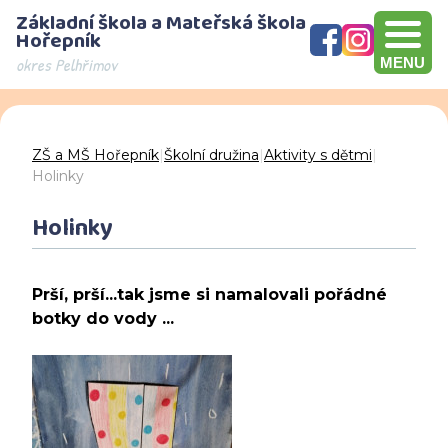
Základní škola a Mateřská škola
Hořepník
okres Pelhřimov
MENU
Olympijský víceboj, přebírání šeku v hodnotě 10000 Kč, Brno
Den otevřených dveří - děkujeme za návštěvu
ZŠ a MŠ Hořepník
|
Školní družina
|
Aktivity s dětmi
|
Holinky
Holinky
Prší, prší...tak jsme si namalovali pořádné
botky do vody ...