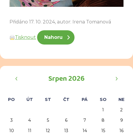
Přidáno 17. 10. 2024, autor: Irena Tomanová
Tisknout
Nahoru
‹
›
Srpen 2026
PO
ÚT
ST
ČT
PÁ
SO
NE
1
2
3
4
5
6
7
8
9
10
11
12
13
14
15
16