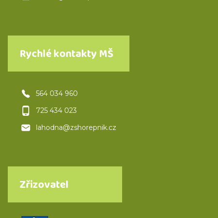
Rychlé kontakty MŠ
564 034 960
725 434 023
lahodna@zshorepnik.cz
Zřizovatel