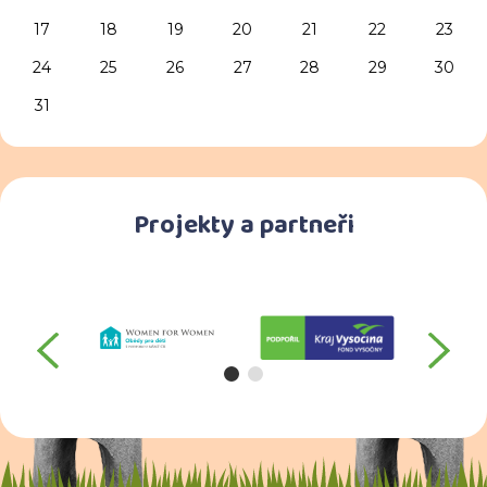
17
18
19
20
21
22
23
24
25
26
27
28
29
30
31
Projekty a partneři
předchozí
da