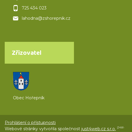
725 434 023
lahodna@zshorepnik.cz
Zřizovatel
Obec Hořepník
Prohlášení o přístupnosti
Webové stránky vytvořila společnost
just4web.cz s.r.o.
(J4W-