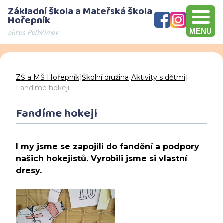
Základní škola a Mateřská škola
Hořepník
okres Pelhřimov
MENU
Olympijský víceboj, přebírání šeku v hodnotě 10000 Kč, Brno
Den otevřených dveří - děkujeme za návštěvu
ZŠ a MŠ Hořepník
|
Školní družina
|
Aktivity s dětmi
|
Fandíme hokeji
Fandíme hokeji
I my jsme se zapojili do fandění a podpory
našich hokejistů. Vyrobili jsme si vlastní
dresy.