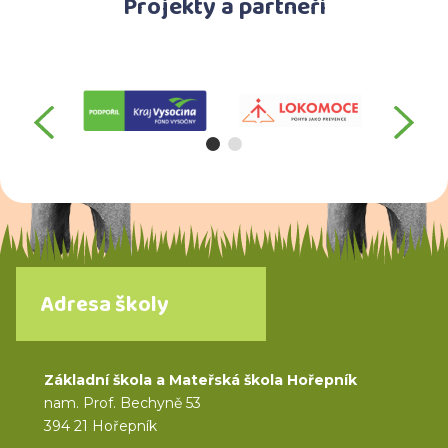
Projekty a partneři
předchozí
da
Adresa školy
Základní škola a Mateřská škola Hořepník
nam. Prof. Bechyně 53
394 21 Hořepník