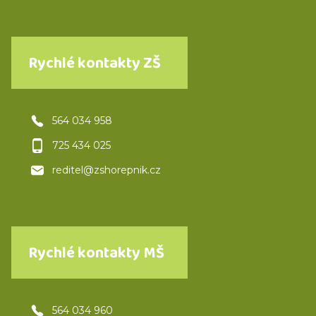
Rychlé kontakty ZŠ
564 034 958
725 434 025
reditel@zshorepnik.cz
Rychlé kontakty MŠ
564 034 960