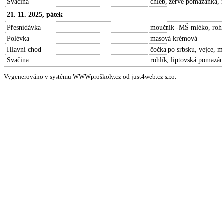
Svačina
chléb, žervé pomazánka, 
21. 11. 2025, pátek
Přesnídávka
moučník -MŠ mléko, rohl
Polévka
masová krémová
Hlavní chod
čočka po srbsku, vejce, 
Svačina
rohlík, liptovská pomazá
Vygenerováno v systému WWWproškoly.cz od just4web.cz s.r.o.