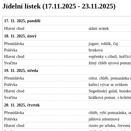
Jídelní lístek (17.11.2025 - 23.11.2025)
17. 11. 2025, pondělí
Hlavní chod
státní svátek
18. 11. 2025, úterý
Přesnídávka
jogurt, rohlík, čaj
Polévka
hrstková
Hlavní chod
vepřenky s cibulí, hořčic
Svačina
žitný chléb sýrová pomaz
19. 11. 2025, středa
Přesnídávka
celoz. chléb, pomazánka 
Polévka
kuřecí vývar se svítkem
Hlavní chod
Segedinský guláš, housko
Svačina
hrášková pomaz. s krůtí
20. 11. 2025, čtvrtek
Přesnídávka
chléb, rybí pomazánka, ze
Polévka
jáhlová zeleninová
Hlavní chod
rizoto po srbsku, červená